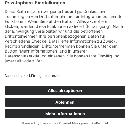
ANZEIGE
SCHULE!
UND NUN?
„Schule! und nun?“ verbindet Schulabgänger und